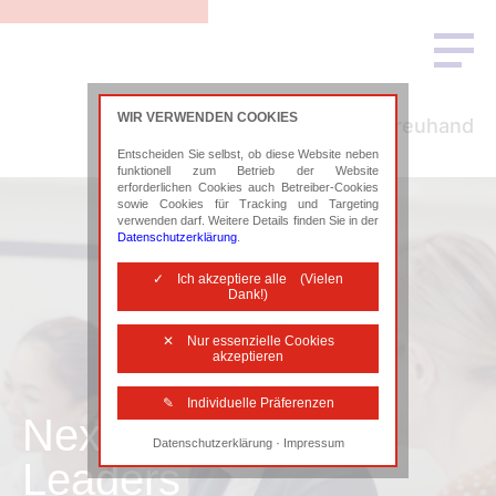
WIR VERWENDEN COOKIES
Commerzial Treuhand
Entscheiden Sie selbst, ob diese Website neben
funktionell zum Betrieb der Website
erforderlichen Cookies auch Betreiber-Cookies
sowie Cookies für Tracking und Targeting
verwenden darf. Weitere Details finden Sie in der
Datenschutzerklärung
.
✓ Ich akzeptiere alle (Vielen
Dank!)
✕ Nur essenzielle Cookies
akzeptieren
✎ Individuelle Präferenzen
Next Generation of
·
Datenschutzerklärung
Impressum
Notwendige Cookies
Leaders
Diese Cookies sind erforderlich, um die
grundlegende Funktionalität der Website