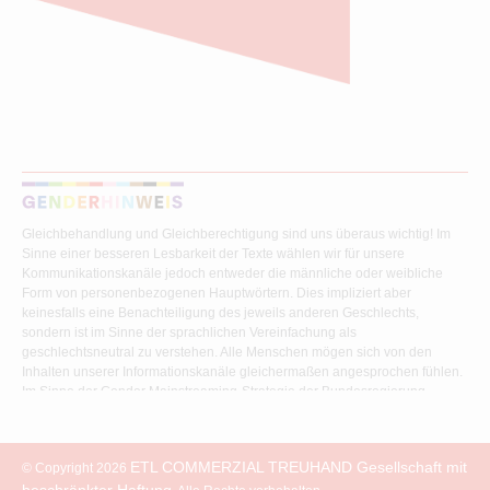
Gleichbehandlung und Gleichberechtigung sind uns überaus wichtig! Im
Sinne einer besseren Lesbarkeit der Texte wählen wir für unsere
Kommunikationskanäle jedoch entweder die männliche oder weibliche
Form von personenbezogenen Hauptwörtern. Dies impliziert aber
keinesfalls eine Benachteiligung des jeweils anderen Geschlechts,
sondern ist im Sinne der sprachlichen Vereinfachung als
geschlechtsneutral zu verstehen. Alle Menschen mögen sich von den
Inhalten unserer Informationskanäle gleichermaßen angesprochen fühlen.
Im Sinne der Gender Mainstreaming-Strategie der Bundesregierung
vertreten wir ausdrücklich eine Politik der gleichstellungssensiblen
Informationsvermittlung.
ETL COMMERZIAL TREUHAND
Gesellschaft mit
© Copyright 2026