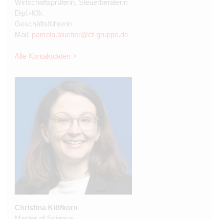
Wirtschaftsprüferin, Steuerberaterin
Dipl.-Kffr.
Geschäftsführerin
Mail:
pamela.blueher@ct-gruppe.de
Alle Kontaktdaten >
Christina Klöfkorn
Master of Science