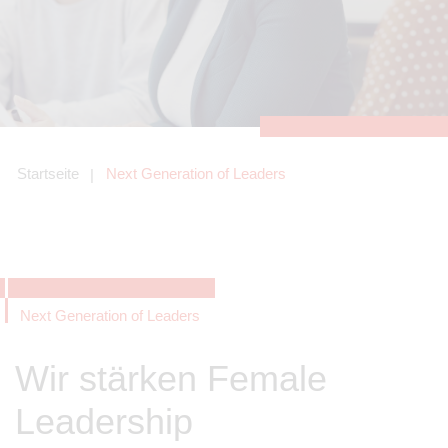
zu sichern.
Tracking- und Targeting-Cookies
Diese Cookies sind erforderlich, um
unsere Website auf Ihre Bedürfnisse hin
zu optimieren. Hierzu gehört eine
bedarfsgerechte Gestaltung und
fortlaufende Verbesserung unseres
Angebotes einschließlich der
Verknüpfung zu Social-Media-
Angeboten von z.B. Facebook und
Startseite
Next Generation of Leaders
LinkedIn.
Betreibercookies
Diese Cookies sind erforderlich, um z.B.
Google Maps zu nutzen oder
eingebettete Videos abspielen zu
können.
Next Generation of Leaders
Wir stärken Female
Leadership