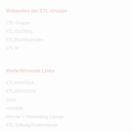
Webseiten der ETL-Gruppe
ETL-Gruppe
ETL GLOBAL
ETL Rechtsanwälte
ETL IP
Weiterführende Links
ETL ADHOGA
ETL ADVISION
fynax
eurodata
Women´s Networking Lounge
ETL-Stiftung Kinderträume