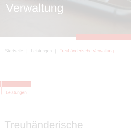
zu sichern.
Verwaltung
Tracking- und Targeting-Cookies
Diese Cookies sind erforderlich, um
unsere Website auf Ihre Bedürfnisse hin
zu optimieren. Hierzu gehört eine
bedarfsgerechte Gestaltung und
fortlaufende Verbesserung unseres
Angebotes einschließlich der
Verknüpfung zu Social-Media-
Angeboten von z.B. Facebook und
Startseite
Leistungen
Treuhänderische Verwaltung
LinkedIn.
Betreibercookies
Diese Cookies sind erforderlich, um z.B.
Google Maps zu nutzen oder
eingebettete Videos abspielen zu
können.
Leistungen
Treuhänderische