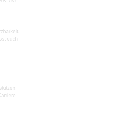
zbarkeit.
asst euch
stützen,
Karriere