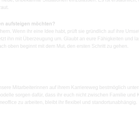
aut.
nen aufsteigen möchten?
rn. Wenn ihr eine Idee habt, prüft sie gründlich auf ihre Umset
 setzt ihn mit Überzeugung um. Glaubt an eure Fähigkeiten und l
ach oben beginnt mit dem Mut, den ersten Schritt zu gehen.
sere Mitarbeiterinnen auf ihrem Karriereweg bestmöglich unter
modelle sorgen dafür, dass ihr euch nicht zwischen Familie und 
ffice zu arbeiten, bleibt ihr flexibel und standortunabhängig.