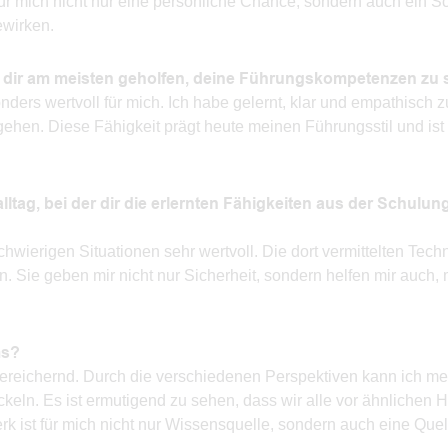
mich nicht nur eine persönliche Chance, sondern auch ein Sch
ewirken.
dir am meisten geholfen, deine Führungskompetenzen zu 
rs wertvoll für mich. Ich habe gelernt, klar und empathisch z
hen. Diese Fähigkeit prägt heute meinen Führungsstil und ist 
ltag, bei der dir die erlernten Fähigkeiten aus der Schulun
hwierigen Situationen sehr wertvoll. Die dort vermittelten Tech
n. Sie geben mir nicht nur Sicherheit, sondern helfen mir auch
ms?
bereichernd. Durch die verschiedenen Perspektiven kann ich me
keln. Es ist ermutigend zu sehen, dass wir alle vor ähnlichen 
k ist für mich nicht nur Wissensquelle, sondern auch eine Quel