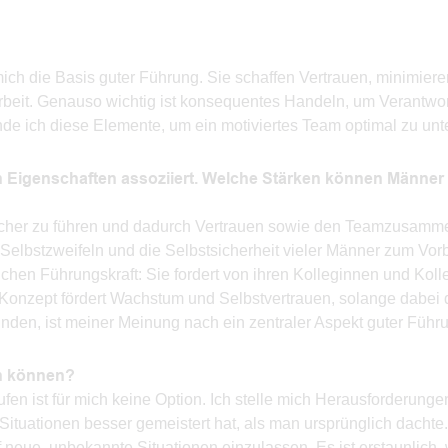
ch die Basis guter Führung. Sie schaffen Vertrauen, minimiere
beit. Genauso wichtig ist konsequentes Handeln, um Verantwo
de ich diese Elemente, um ein motiviertes Team optimal zu unte
n Eigenschaften assoziiert. Welche Stärken können Männer
scher zu führen und dadurch Vertrauen sowie den Teamzusamme
Selbstzweifeln und die Selbstsicherheit vieler Männer zum Vorb
ichen Führungskraft: Sie fordert von ihren Kolleginnen und Kol
s Konzept fördert Wachstum und Selbstvertrauen, solange dabei 
inden, ist meiner Meinung nach ein zentraler Aspekt guter Führ
en können?
en ist für mich keine Option. Ich stelle mich Herausforderunge
Situationen besser gemeistert hat, als man ursprünglich dachte
 neue, unbekannte Situationen einzulassen. Es ist erstaunlich, 