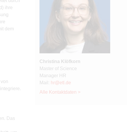
itet durch
) ihre
sung
hre
mit dem
Christina Klöfkorn
Master of Science
Manager HR
 von
Mail:
hr@etl.de
ntegriere.
Alle Kontaktdaten >
nen. Das