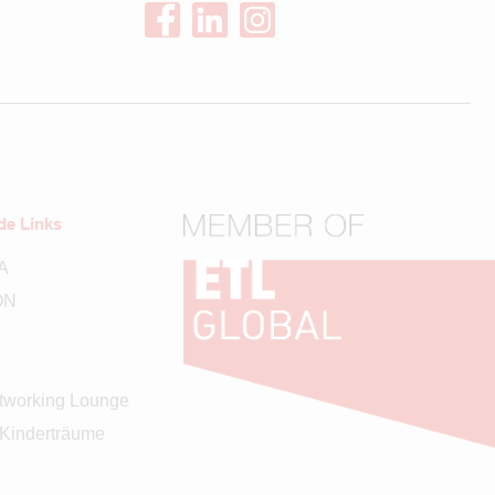
de Links
A
ON
working Lounge
 Kinderträume